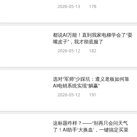
2026-05-13
178
都说AI万能！直到我家电梯学会了“耍
嘴皮子”，我才彻底服了
2026-05-12
182
选对“军师”少踩坑：遵义老板如何靠
AI电销系统实现“躺赢”
2026-05-12
191
这标题咋样？——“别再只会问天气
了！AI助手‘大换血’，一键搞定买菜
看病，我这回可算摊上事了”