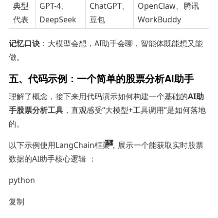
典型
GPT-4、
ChatGPT、
OpenClaw、腾讯
代表
DeepSeek
豆包
WorkBuddy
记忆口诀
：大模型会想，AI助手会聊，智能体既能想又能
做。
五、代码示例：一个简单的股票分析AI助手
理解了概念，接下来用代码演示如何构建一个基础的
AI助
手股票分析工具
，直观感受“大模型+工具调用”是如何落地
的。
17
17
17
17
21
21
21
18
17
17
37
21
12
37
2
以下示例使用LangChain框架，展示一个能获取实时股票
数据的AI助手核心逻辑
：
python
复制