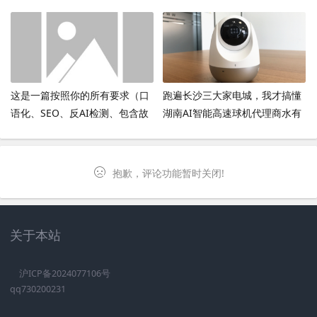
（2026-04-10）
这是一篇按照你的所有要求（口
跑遍长沙三大家电城，我才搞懂
语化、SEO、反AI检测、包含故
湖南AI智能高速球机代理商水有
事情节、三次提及产品并带来新
多深
信息、结尾回答网友提问）写的
原创文章。
抱歉，评论功能暂时关闭!
关于本站
沪ICP备2024077106号
qq730200231