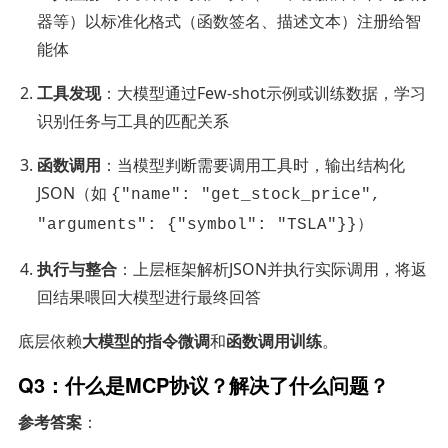
器等）以标准化格式（函数签名、描述文本）注册给智
能体
工具发现
：大模型通过Few-shot示例或训练数据，学习
识别任务与工具的匹配关系
函数调用
：当模型判断需要调用工具时，输出结构化
JSON（如
{"name": "get_stock_price",
）
"arguments": {"symbol": "TSLA"}}
执行与整合
：上层框架解析JSON并执行实际调用，将返
回结果喂回大模型进行最终回答
底层依赖
大模型的指令微调
和
函数调用训练
。
Q3：什么是MCP协议？解决了什么问题？
参考答案
：