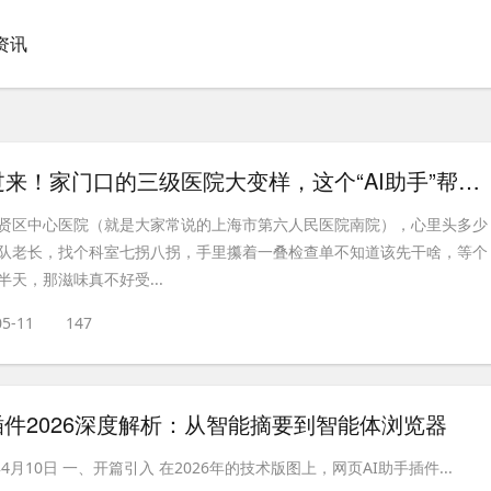
I资讯
老奉贤人看过来！家门口的三级医院大变样，这个“AI助手”帮了我大忙
贤区中心医院（就是大家常说的上海市第六人民医院南院），心里头多少
队老长，找个科室七拐八拐，手里攥着一叠检查单不知道该先干啥，等个
天，那滋味真不好受...
05-11
147
插件2026深度解析：从智能摘要到智能体浏览器
4月10日 一、开篇引入 在2026年的技术版图上，网页AI助手插件...