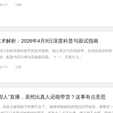
05-11
149
技术解析：2026年4月9日深度科普与面试指南
深入剖析经期AI助手的技术架构、核心算法与实现原理，从传统追踪到智
，配套代码示例与高频面试题。 📌 一、开篇引入...
05-11
126
假人”直播，居然比真人还能带货？这事有点意思
，我差点被我婶子给整不会了。 她神神秘秘地把我拉到手机前，屏幕里
姐姐”正口若悬河地推销桂圆干，半夜十二点还在播，嗓子都不会哑。我婶