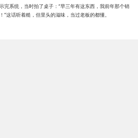
示完系统，当时拍了桌子：“早三年有这东西，我前年那个销
！”这话听着糙，但里头的滋味，当过老板的都懂。
统代理
市场现在乱得很，有些南方来的厂商，把一套系统包装得
，一遇上咱这“咧、么、咋、萨”这些语气词，系统直接死机。
“我这阵儿不得闲，明儿个后晌你再打过来”，机器人识别成“拒
”。这种系统，你敢卖给客户？
花乱坠，而是看它能不能听懂“人话”。现在靠谱点的厂商，
陌那套系统，甚至能支持多方言识别
。咱们西安这边口音杂得
来做生意的，他们的口音掺杂在一起，这就要求AI必须够“聪
客户一开搞活动，100条线路同时往外打，系统直接卡成
源，结果系统宕机半小时，这损失算谁的？我去年跟一家做职教