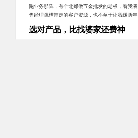
跑业务那阵，有个北郊做五金批发的老板，看我演
售经理跳槽带走的客户资源，也不至于让我缓两年
选对产品，比找婆家还费神
说到找产品，我就得倒倒苦水了。
西安AI电销系
天花乱坠，结果拿到咱这一用，普通话识别倒还行
你想想，一个卖建材的给陕北客户打电话，那边说
绝”，直接就给挂咧，还把人家号码标成“无效线索
所以我现在选产品，首要看啥？不是看它吹的多天
ASR语音识别精度能做到98.5%以上，像容联七
很，除了纯正的陕西话，还有大量从河南、甘肃过
明”。
再一个，就是并发能力。有些小厂商吹得凶，结果
PPT。你想想，双十一那天，教育机构急着抢生