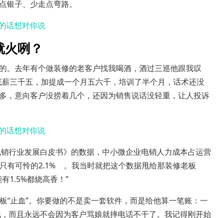
点银子、少走点弯路。
就火咧？
的。去年有个做装修的老客户找我喝酒，酒过三巡他跟我叹
底薪三千五，加提成一个月五六千，培训了半个月，话术还没
多，意向客户没捞着几个，还因为销售说话没轻重，让人投诉
能电销行业发展白皮书》的数据，中小微企业电销人力成本占运营
只有可怜的2.1%
。我当时就把这个数据甩给那装修老板
1.5%都烧高香！”
板“止血”。你要做的不是卖一套软件，而是给他算一笔账：一
馍钱，而且永远不会因为客户骂娘就摔电话不干了。我记得刚开始