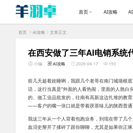
首页
AI攻略
A
首页
AI攻略
文章正文
在西安做了三年AI电销系统
小编
AI攻略
2026-04-17
193
前几天趁着娃睡咧，我跟几个老哥在南门城墙根底
话，这行当真是“外面的人看热闹，里面的人熬白
的、做工业品批发的，往南有高新这边扎堆的教育
——客户的嘴一张口就是带着茯茶味儿的陕西普通
我这三年从一个人背着包跑业务，到现在带了几个
血泪史掰开了揉碎了跟你聊聊，尤其是如果你正琢