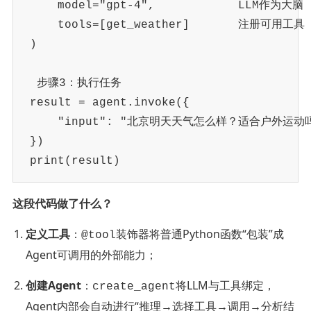
    model
=
"gpt-4"
,
 LLM作为大脑
    tools
=
[
get_weather
]
 注册可用工具
)
 步骤3：执行任务
result 
=
 agent
.
invoke
(
{
"input"
:
"北京明天天气怎么样？适合户外运动
}
)
print
(
result
)
这段代码做了什么？
定义工具
：
装饰器将普通Python函数“包装”成
@tool
Agent可调用的外部能力；
创建Agent
：
将LLM与工具绑定，
create_agent
Agent内部会自动进行“推理→选择工具→调用→分析结