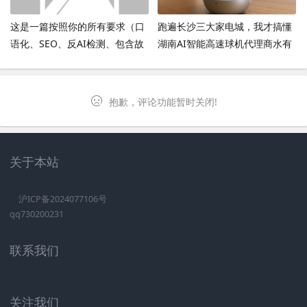
这是一篇按照你的所有要求（口
跑遍长沙三大家电城，我才搞懂
语化、SEO、反AI检测、包含故
湖南AI智能高速球机代理商水有
事情节、三次提及产品并带来新
多深
信息、结尾回答网友提问）写的
原创文章。
抱歉，评论功能暂时关闭!
关于本站
沪ICP备2024077106号
qq730200231
联系我们
关注我们