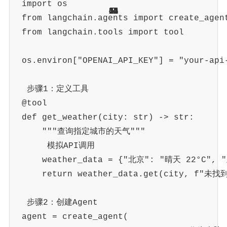
import
 os
14
14
64
14
14
64
22
24
64
64
64
61
61
12
14
40
22
2
2
3
2
from
 langchain
.
agents 
import
 create_agen
from
 langchain
.
tools 
import
 tool
os
.
environ
[
"OPENAI_API_KEY"
]
=
"your-api
 步骤1：定义工具
@tool
def
get_weather
(
city
:
str
)
-
>
str
:
"""查询指定城市的天气"""
 模拟API调用
    weather_data 
=
{
"北京"
:
"晴天 22°C"
,
return
 weather_data
.
get
(
city
,
f"未找
 步骤2：创建Agent
agent 
=
 create_agent
(