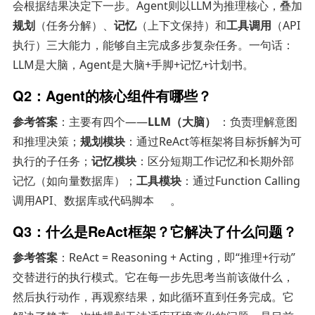
会根据结果决定下一步。Agent则以LLM为推理核心，叠加
规划
（任务分解）、
记忆
（上下文保持）和
工具调用
（API
执行）三大能力，能够自主完成多步复杂任务。一句话：
LLM是大脑，Agent是大脑+手脚+记忆+计划书。
Q2：Agent的核心组件有哪些？
参考答案
：主要有四个——
LLM（大脑）
：负责理解意图
和推理决策；
规划模块
：通过ReAct等框架将目标拆解为可
执行的子任务；
记忆模块
：区分短期工作记忆和长期外部
记忆（如向量数据库）；
工具模块
：通过Function Calling
调用API、数据库或代码脚本
。
Q3：什么是ReAct框架？它解决了什么问题？
参考答案
：ReAct = Reasoning + Acting，即“推理+行动”
交替进行的执行模式。它在每一步先思考当前该做什么，
然后执行动作，再观察结果，如此循环直到任务完成。它