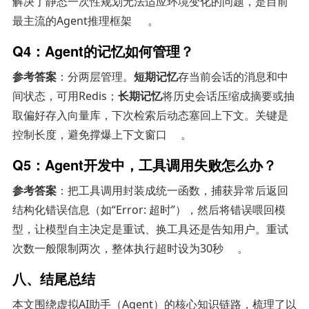
解决了静态一次性规划无法适应环境变化的问题，是目前
最主流的Agent推理框架
。
Q4：Agent的记忆如何管理？
参考答案
：分两层管理。
短期记忆
存当前会话的消息和中
间状态，可用Redis；
长期记忆
将历史会话压缩成摘要或抽
取偏好存入向量库，下次检索后动态塞回上下文。关键是
控制长度，避免撑爆上下文窗口
。
Q5：Agent开发中，工具调用失败怎么办？
参考答案
：把工具调用封装成统一函数，捕获异常后返回
结构化错误信息（如“Error: 超时”），然后将错误喂回模
型，让模型自主决定是重试、换工具还是告知用户。重试
次数一般限制两次，整体执行超时设为30秒
。
八、结尾总结
本文围绕虚拟AI助手（Agent）的核心知识链路，梳理了以