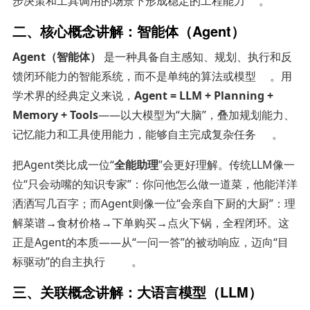
步决策和工具调用的场景下形成稳定的工程能力
。
二、核心概念讲解：智能体（Agent）
Agent（智能体）
是一种具备自主感知、规划、执行和反
馈闭环能力的智能系统，而不是单纯的算法或模型
。用
学术界的经典定义来说，
Agent = LLM + Planning +
Memory + Tools
——以大模型为“大脑”，叠加规划能力、
记忆能力和工具使用能力，能够自主完成复杂任务
。
把Agent类比成一位“
全能助理
”会更好理解。传统LLM像一
位“只会动嘴的知识专家”：你问他怎么做一道菜，他能洋洋
洒洒写几百字；而Agent则像一位“会亲自下厨的大厨”：理
解菜谱→食材价格→下单购买→点火下锅，全程闭环。这
正是Agent的本质——从“一问一答”的被动响应，迈向“目
标驱动”的自主执行
。
三、关联概念讲解：大语言模型（LLM）