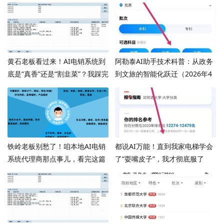
黄石老板看过来！AI电销系统到
阿勒泰AI助手技术科普：从政务
底是“真香”还是“割韭菜”？我踩完
到文旅的智能化跃迁（2026年4
坑告诉你大实话
月10日）
铁岭老板别愁了！咱本地AI电销
都说AI万能！直到我家电梯学会
系统代理商那点事儿，看完这篇
了“耍嘴皮子”，我才彻底服了
门清！