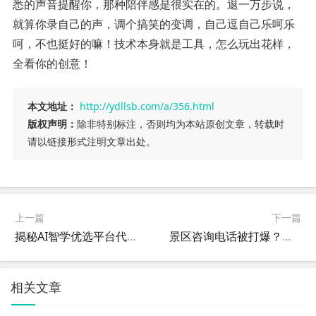
悉的声音提醒你，那种陪伴感是很实在的。退一万步说，
就算你录自己的声，调个搞笑的变调，自己逗自己乐呵乐
呵，不也挺好的嘛！技术本身就是工具，怎么玩出花样，
全看你的创意！
本文地址：
http://ydllsb.com/a/356.html
版权声明：
除非特别标注，否则均为本站原创文章，转载时
请以链接形式注明文章出处。
上一篇
下一篇
揭秘AI智学优选平台代理内幕：是翻身风口还是“韭菜”新套路？
景区咨询电话被打爆？海原提供ai智慧文旅代理品牌后，我终于不用“装死”了
相关文章