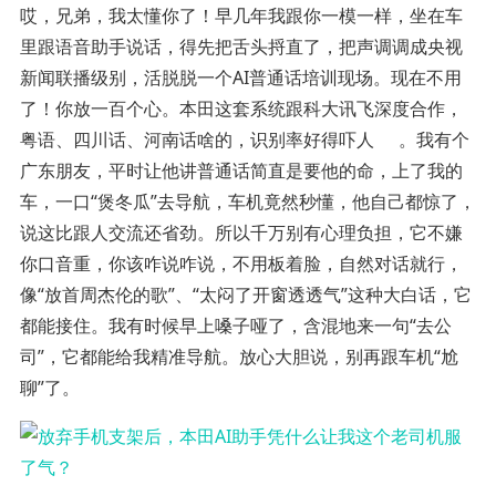
哎，兄弟，我太懂你了！早几年我跟你一模一样，坐在车
里跟语音助手说话，得先把舌头捋直了，把声调调成央视
新闻联播级别，活脱脱一个AI普通话培训现场。现在不用
了！你放一百个心。本田这套系统跟科大讯飞深度合作，
粤语、四川话、河南话啥的，识别率好得吓人
。我有个
广东朋友，平时让他讲普通话简直是要他的命，上了我的
车，一口“煲冬瓜”去导航，车机竟然秒懂，他自己都惊了，
说这比跟人交流还省劲。所以千万别有心理负担，它不嫌
你口音重，你该咋说咋说，不用板着脸，自然对话就行，
像“放首周杰伦的歌”、“太闷了开窗透透气”这种大白话，它
都能接住。我有时候早上嗓子哑了，含混地来一句“去公
司”，它都能给我精准导航。放心大胆说，别再跟车机“尬
聊”了。