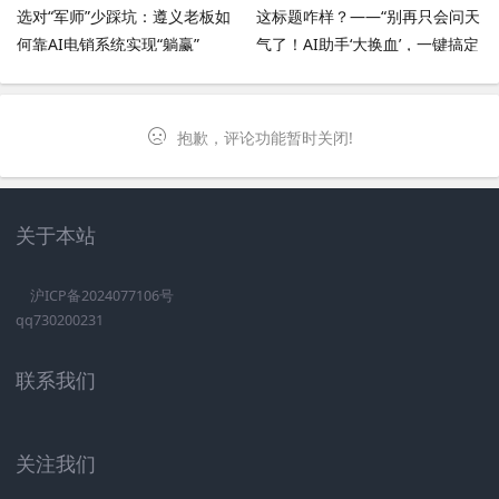
选对“军师”少踩坑：遵义老板如
这标题咋样？——“别再只会问天
何靠AI电销系统实现“躺赢”
气了！AI助手‘大换血’，一键搞定
买菜看病，我这回可算摊上事了”
抱歉，评论功能暂时关闭!
关于本站
沪ICP备2024077106号
qq730200231
联系我们
关注我们