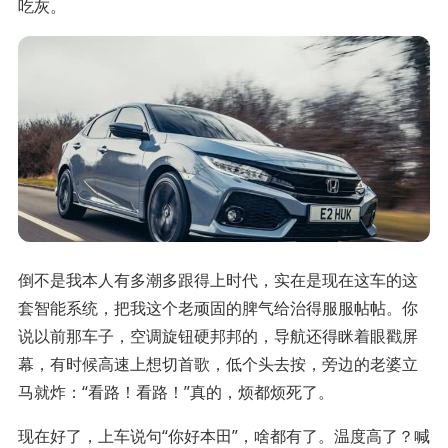
吃灰。
倒不是我本人有多潮多跟得上时代，实在是现在这车的这
套智能系统，把我这个老顽固的脾气给治得服服帖帖。你
说以前那车子，空调旋钮硬邦邦的，导航还得眯着眼戳屏
幕，有时候高速上想切首歌，低个头去按，旁边的老婆立
马就炸：“看路！看路！”真的，烦都烦死了。
现在好了，上车说句“你好本田”，啥都有了。温度高了？喊