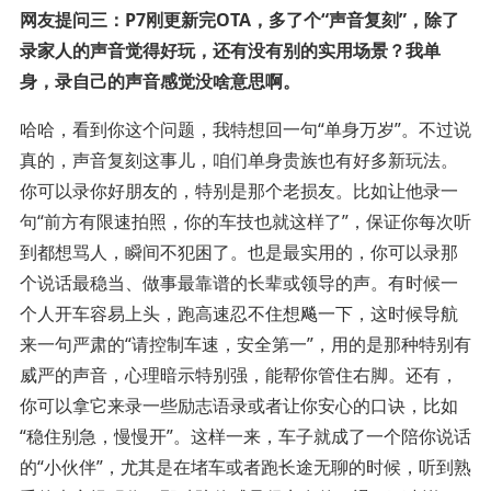
网友提问三：P7刚更新完OTA，多了个“声音复刻”，除了
录家人的声音觉得好玩，还有没有别的实用场景？我单
身，录自己的声音感觉没啥意思啊。
哈哈，看到你这个问题，我特想回一句“单身万岁”。不过说
真的，声音复刻这事儿，咱们单身贵族也有好多新玩法。
你可以录你好朋友的，特别是那个老损友。比如让他录一
句“前方有限速拍照，你的车技也就这样了”，保证你每次听
到都想骂人，瞬间不犯困了。也是最实用的，你可以录那
个说话最稳当、做事最靠谱的长辈或领导的声。有时候一
个人开车容易上头，跑高速忍不住想飚一下，这时候导航
来一句严肃的“请控制车速，安全第一”，用的是那种特别有
威严的声音，心理暗示特别强，能帮你管住右脚。还有，
你可以拿它来录一些励志语录或者让你安心的口诀，比如
“稳住别急，慢慢开”。这样一来，车子就成了一个陪你说话
的“小伙伴”，尤其是在堵车或者跑长途无聊的时候，听到熟