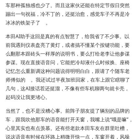
车那种孤独感也少了。而且这家伙还能在特定节假日突然
蹦出一句祝福，冷不丁的，还挺治愈，感觉车子不再是冷
冰冰的铁架子了
。
本田AI助手这回是真的有点智慧了，给我省了不少事。以
前我遇到仪表盘亮了黄灯，或者搞不懂某个按键功能，要
么翻那本跟砖头一样厚的说明书，要么打给老李让他参谋
参谋。现在直接语音问，它能把冷却液什么时候换、座椅
记忆怎么重新调这种问题说得明明白白，跟请了个随车老
师傅似的
。我还试过半夜加班回家，在车上跟它瞎聊了
几句，这AI接话茬还挺溜，不像有些车机聊两句就卡壳，
起码没让我更堵心。
当然了，也不是没糟心事。前阵子朋友提了辆别的品牌的
车，跟我吹他那车的语音能打开天窗，我嘴上说“哦是嘛”，
心里其实也有点羡慕。还有些老款本田车友在群里吐槽，
说这语音有时候在环路上稍微开快一点，车窗开着，风噪