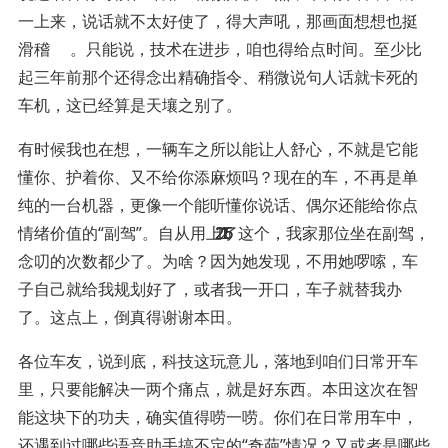
一上来，说话就不太好使了，得大声吼，那画面想想也挺
滑稽
。只能说，技术在进步，咱也得给点时间。至少比
起三年前那个还得念出精确指令、稍微说句人话就卡死的
车机，这已经算是天壤之别了。
有时候我也在想，一辆车之所以能让人舒心，不就是它能
懂你、护着你、又不给你添麻烦吗？现在的车，不再是单
纯的一台机器，更像一个能听懂你说话、偶尔还能给你点
16
26
26
1
2
1
1
1
情绪价值的“副驾”。自从用上了这个，我家那位坐在副驾，
念叨的次数都少了。为啥？因为她发现，不用她啰嗦，车
子自己就给我规划好了，或者我一开口，车子就替我办
了。这点上，倒真得谢谢本田。
各位车友，说到底，科技这玩意儿，落地到咱们日常开车
里，只要能解决一两个痛点，就是好东西。本田这次在智
能这块下的功夫，确实值得唠一唠。你们在日常用车中，
还遇到过哪些语音助手搞不定的“奇葩”情况？又或者是哪些