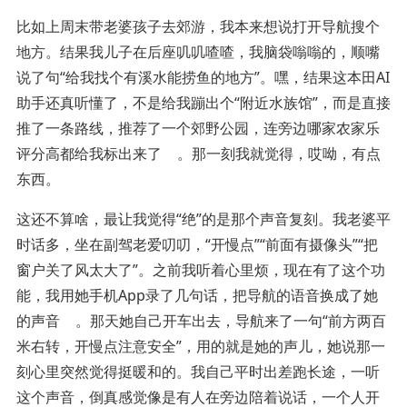
比如上周末带老婆孩子去郊游，我本来想说打开导航搜个
地方。结果我儿子在后座叽叽喳喳，我脑袋嗡嗡的，顺嘴
说了句“给我找个有溪水能捞鱼的地方”。嘿，结果这本田AI
助手还真听懂了，不是给我蹦出个“附近水族馆”，而是直接
推了一条路线，推荐了一个郊野公园，连旁边哪家农家乐
评分高都给我标出来了
。那一刻我就觉得，哎呦，有点
东西。
这还不算啥，最让我觉得“绝”的是那个声音复刻。我老婆平
时话多，坐在副驾老爱叨叨，“开慢点”“前面有摄像头”“把
窗户关了风太大了”。之前我听着心里烦，现在有了这个功
能，我用她手机App录了几句话，把导航的语音换成了她
的声音
。那天她自己开车出去，导航来了一句“前方两百
米右转，开慢点注意安全”，用的就是她的声儿，她说那一
刻心里突然觉得挺暖和的。我自己平时出差跑长途，一听
这个声音，倒真感觉像是有人在旁边陪着说话，一个人开