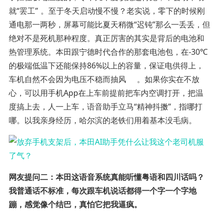
就“罢工”
。至于冬天启动慢不慢？老实说，零下的时候刚
通电那一两秒，屏幕可能比夏天稍微“迟钝”那么一丢丢，但
绝对不是死机那种程度。真正厉害的其实是背后的电池和
热管理系统。本田跟宁德时代合作的那套电池包，在-30℃
的极端低温下还能保持86%以上的容量，保证电供得上，
车机自然不会因为电压不稳而抽风
。如果你实在不放
心，可以用手机App在上车前提前把车内空调打开，把温
度搞上去，人一上车，语音助手立马“精神抖擞”，指哪打
哪。以我亲身经历，哈尔滨的老铁们用着基本没毛病。
网友提问二：本田这语音系统真能听懂粤语和四川话吗？
我普通话不标准，每次跟车机说话都得一个字一个字地
蹦，感觉像个结巴，真怕它把我逼疯。